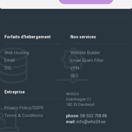
Forfaits d'hébergement
Nos services
Web Hosting
Website Builder
Email
Email Spam Filter
SSL
VPN
SEO
Entreprise
WHS24
Svärdvägen 21
182 33 Danderyd
Privacy Policy/GDPR
Terms & Conditions
phone:
08-502 708 88
mail:
info@whs24.se