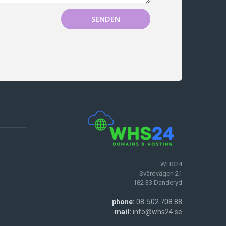
SENDEN
WHS24
Svärdvägen 21
182 33 Danderyd
phone:
08-502 708 88
mail:
info@whs24.se