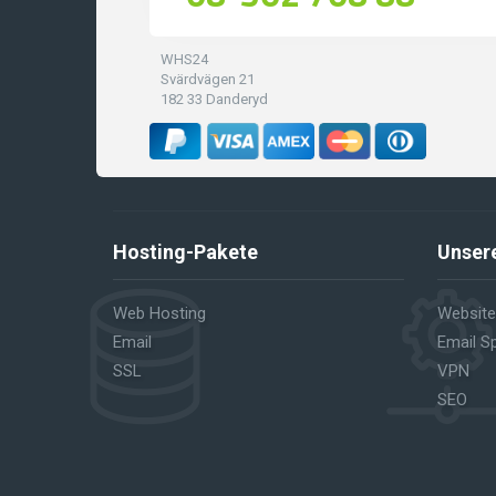
WHS24
Svärdvägen 21
182 33 Danderyd
Hosting-Pakete
Unsere
Web Hosting
Website
Email
Email Sp
SSL
VPN
SEO