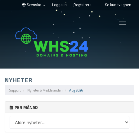
Svenska
Logga in
Registrera
Se kundvagnen
Toggle
navigati
NYHETER
Support
Nyheter & Meddelanden
Aug 2026
PER MÅNAD