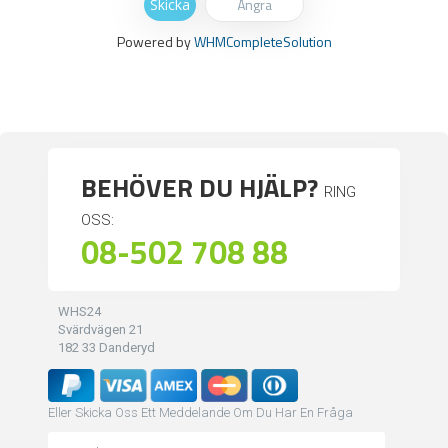
Ångra
Powered by
WHMCompleteSolution
BEHÖVER DU HJÄLP?
RING
OSS:
08-502 708 88
WHS24
Svärdvägen 21
182 33 Danderyd
Eller Skicka Oss Ett Meddelande Om Du Har En Fråga