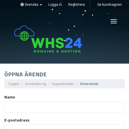
Svenska
Logga in
Registrera
Se kundvagnen
Toggle
navigati
ÖPPNA ÄRENDE
Support
Kundavdelning
Supportärenden
Skicka ärende
Namn
E-postadress