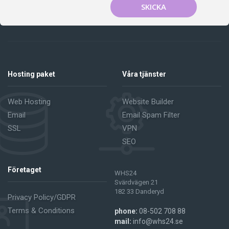
SKICKA
Hosting paket
Våra tjänster
Web Hosting
Website Builder
Email
Email Spam Filter
SSL
VPN
SEO
Företaget
WHS24
Svärdvägen 21
182 33 Danderyd
Privacy Policy/GDPR
Terms & Conditions
phone:
08-502 708 88
mail:
info@whs24.se