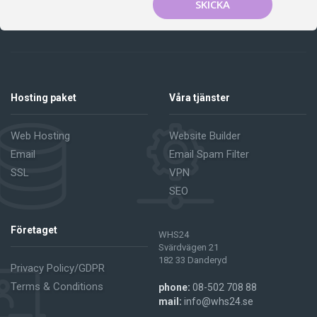
SKICKA
Hosting paket
Våra tjänster
Web Hosting
Website Builder
Email
Email Spam Filter
SSL
VPN
SEO
Företaget
WHS24
Svärdvägen 21
182 33 Danderyd
Privacy Policy/GDPR
Terms & Conditions
phone:
08-502 708 88
mail:
info@whs24.se