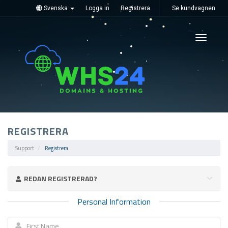
Svenska
Logga in
Registrera
Se kundvagnen
Toggle
navigati
REGISTRERA
Support
Registrera
REDAN REGISTRERAD?
Personal Information