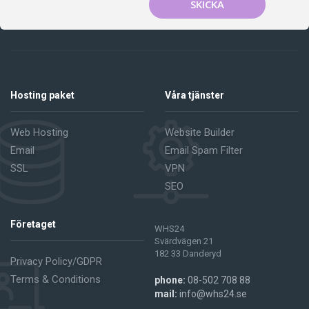
SKICKA
Hosting paket
Våra tjänster
Web Hosting
Website Builder
Email
Email Spam Filter
SSL
VPN
SEO
Företaget
WHS24
Svärdvägen 21
182 33 Danderyd
Privacy Policy/GDPR
Terms & Conditions
phone:
08-502 708 88
mail:
info@whs24.se