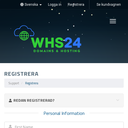
Svenska
Logga in
Registrera
Se kundvagnen
Toggle
navigati
REGISTRERA
Support
Registrera
REDAN REGISTRERAD?
Personal Information